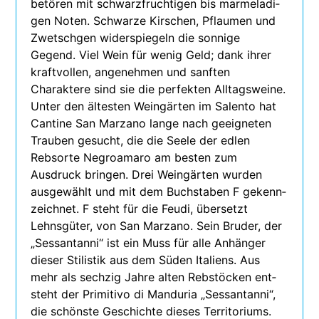
betö­ren mit schwarz­fruch­ti­gen bis mar­me­la­di­
gen Noten. Schwarze Kirschen, Pflaumen und
Zwetschgen wider­spie­geln die son­nige
Gegend. Viel Wein für wenig Geld; dank ihrer
kraft­vol­len, ange­neh­men und sanf­ten
Charaktere sind sie die per­fek­ten Alltagsweine.
Unter den ältes­ten Weingärten im Salento hat
Cantine San Marzano lange nach geeig­ne­ten
Trauben gesucht, die die Seele der edlen
Rebsorte Negroamaro am bes­ten zum
Ausdruck brin­gen. Drei Weingärten wur­den
aus­ge­wählt und mit dem Buchstaben F gekenn­
zeich­net. F steht für die Feudi, über­setzt
Lehnsgüter, von San Marzano. Sein Bruder, der
„Sessantanni“ ist ein Muss für alle Anhänger
die­ser Stilistik aus dem Süden Italiens. Aus
mehr als sech­zig Jahre alten Rebstöcken ent­
steht der Primitivo di Manduria „Sessantanni“,
die schönste Geschichte die­ses Territoriums.