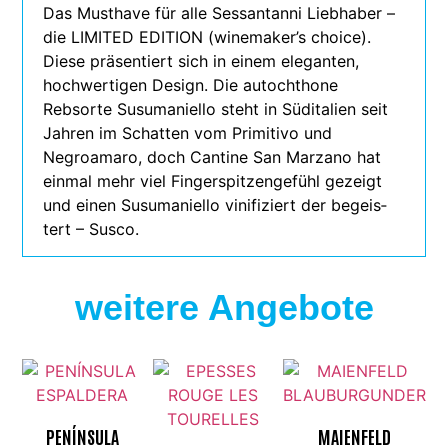
Das Musthave für alle Sessantanni Liebhaber –
die LIMITED EDITION (winemaker’s choice).
Diese prä­sen­tiert sich in einem ele­gan­ten,
hoch­wer­ti­gen Design. Die auto­chthone
Rebsorte Susumaniello steht in Süditalien seit
Jahren im Schatten vom Primitivo und
Negroamaro, doch Cantine San Marzano hat
ein­mal mehr viel Fingerspitzengefühl gezeigt
und einen Susumaniello vini­fi­ziert der begeis­
tert – Susco.
weitere Angebote
PENÍNSULA
MAIENFELD