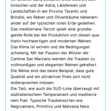
Ionischen und der Adria, Ländereien und
Landschaften in der Provinz Taranto und
Brindisi, wo Reben und Olivenbäume neben­ein­
an­der auf der typi­schen roten Erde gedei­hen.
Das medi­ter­rane Terroir spielt eine grund­le­
gende Rolle bei der Produktion von die­sen qua­
li­ta­tiv hoch­wer­ti­gen und moder­nen Weinen.
Das Klima ist extrem und die Bedingungen
schwie­rig. Mit der Passion der Winzer der
Cantine San Marzano wer­den die Trauben zu
voll­mun­di­gen und ele­gan­ten Weinen gekel­tert.
Die Weine sind das beste Beispiel, dass gute
Qualität und ein attrak­ti­ver Preis sich nicht
wider­spre­chen müssen.
Die Talò, wie auch die SUD-Linie über­zeugt mit
süd­ita­lie­ni­schem Temperament und medi­ter­ra­
nem Flair. Typische Traubensorten wie
Negroamaro, Primitivo und Malvasia Nera