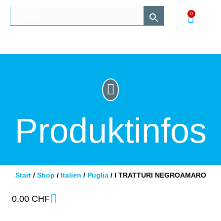
0
Produktinfos
Start
/
Shop
/
Italien
/
Puglia
/ I TRATTURI NEGROAMARO
0.00
CHF