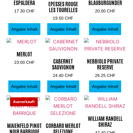
ESPALDERA
BLAUBURGUNDER
EPESSES ROUGE
LES TOURELLES
17.30
CHF
20.00
CHF
19.50
CHF
Angabe Inhalt
Angabe Inhalt
Angabe Inhalt
MERLOT
CABERNET
NEBBIOLO PRIVATE
23.00
CHF
SAUVIGNON
RESERVE
24.40
CHF
26.25
CHF
Angabe Inhalt
Angabe Inhalt
Angabe Inhalt
Ausverkauft
WILLIAM RANDELL
SHIRAZ
MAIENFELD PINOT
CORBARO MERLOT
NOIR BARRIQUE
SELEZIONE
47.40
CHF