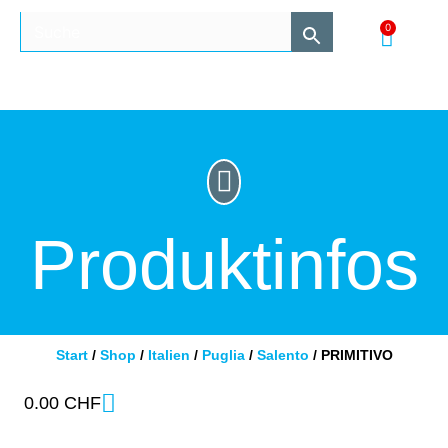
0
Produktinfos
Start
/
Shop
/
Italien
/
Puglia
/
Salento
/ PRIMITIVO
0.00
CHF