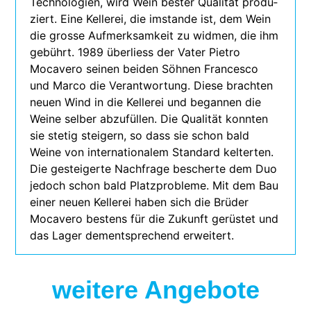
Technologien, wird Wein bes­ter Qualität pro­du­
ziert. Eine Kellerei, die imstande ist, dem Wein
die grosse Aufmerksamkeit zu wid­men, die ihm
gebührt. 1989 über­liess der Vater Pietro
Mocavero sei­nen bei­den Söhnen Francesco
und Marco die Verantwortung. Diese brach­ten
neuen Wind in die Kellerei und began­nen die
Weine sel­ber abzu­fül­len. Die Qualität konn­ten
sie ste­tig stei­gern, so dass sie schon bald
Weine von inter­na­tio­na­lem Standard kel­ter­ten.
Die gestei­gerte Nachfrage bescherte dem Duo
jedoch schon bald Platzprobleme. Mit dem Bau
einer neuen Kellerei haben sich die Brüder
Mocavero bes­tens für die Zukunft gerüs­tet und
das Lager dem­entspre­chend erweitert.
weitere Angebote