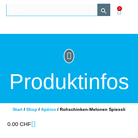
0
Produktinfos
Start
/
Shop
/
Apéros
/ Rohschinken-Melonen Spiessli
0.00
CHF