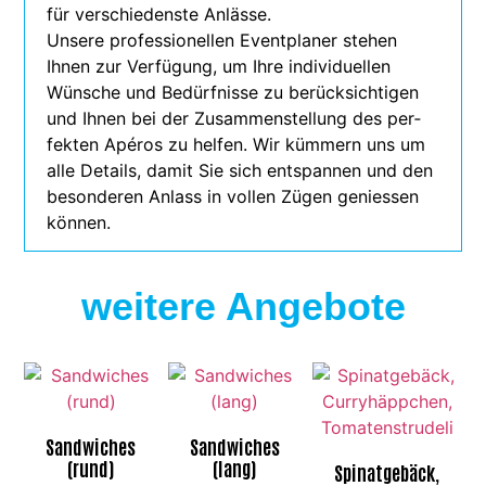
für ver­schie­denste Anlässe.
Unsere pro­fes­sio­nel­len Eventplaner ste­hen
Ihnen zur Verfügung, um Ihre indi­vi­du­el­len
Wünsche und Bedürfnisse zu berück­sich­ti­gen
und Ihnen bei der Zusammenstellung des per­
fek­ten Apéros zu hel­fen. Wir küm­mern uns um
alle Details, damit Sie sich ent­span­nen und den
beson­de­ren Anlass in vol­len Zügen genies­sen
können.
weitere Angebote
Sandwiches
Sandwiches
(rund)
(lang)
Spinatgebäck,