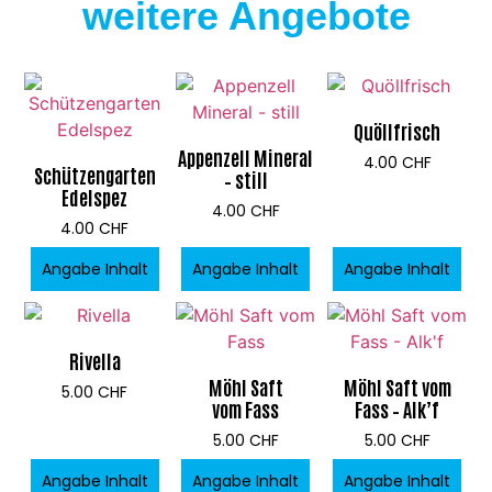
weitere Angebote
Quöllfrisch
Appenzell Mineral
4.00
CHF
Schützengarten
– still
Edelspez
4.00
CHF
4.00
CHF
Angabe Inhalt
Angabe Inhalt
Angabe Inhalt
Rivella
Möhl Saft
Möhl Saft vom
5.00
CHF
vom Fass
Fass – Alk’f
5.00
CHF
5.00
CHF
Angabe Inhalt
Angabe Inhalt
Angabe Inhalt