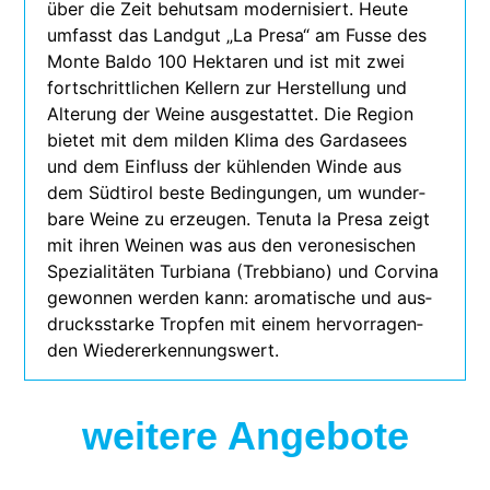
über die Zeit behut­sam moder­ni­siert. Heute
umfasst das Landgut „La Presa“ am Fusse des
Monte Baldo 100 Hektaren und ist mit zwei
fort­schritt­li­chen Kellern zur Herstellung und
Alterung der Weine aus­ge­stat­tet. Die Region
bie­tet mit dem mil­den Klima des Gardasees
und dem Einfluss der küh­len­den Winde aus
dem Südtirol beste Bedingungen, um wun­der­
bare Weine zu erzeu­gen. Tenuta la Presa zeigt
mit ihren Weinen was aus den vero­ne­si­schen
Spezialitäten Turbiana (Trebbiano) und Corvina
gewon­nen wer­den kann: aro­ma­ti­sche und aus­
drucks­starke Tropfen mit einem her­vor­ra­gen­
den Wiedererkennungswert.
weitere Angebote