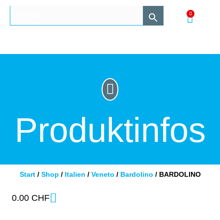
0
Produktinfos
Start
/
Shop
/
Italien
/
Veneto
/
Bardolino
/ BARDOLINO
0.00
CHF