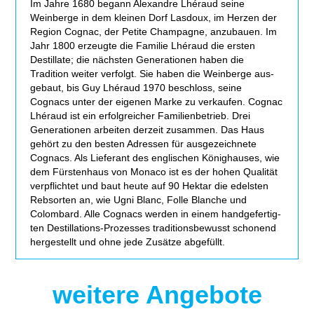
Im Jahre 1680 begann Alexandre Lhéraud seine
Weinberge in dem klei­nen Dorf Lasdoux, im Herzen der
Region Cognac, der Petite Champagne, anzu­bauen. Im
Jahr 1800 erzeugte die Familie Lhéraud die ers­ten
Destillate; die nächs­ten Generationen haben die
Tradition wei­ter ver­folgt. Sie haben die Weinberge aus­
ge­baut, bis Guy Lhéraud 1970 beschloss, seine
Cognacs unter der eige­nen Marke zu ver­kau­fen. Cognac
Lhéraud ist ein erfolg­rei­cher Familienbetrieb. Drei
Generationen arbei­ten der­zeit zusam­men. Das Haus
gehört zu den bes­ten Adressen für aus­ge­zeich­nete
Cognacs. Als Lieferant des eng­li­schen Könighauses, wie
dem Fürstenhaus von Monaco ist es der hohen Qualität
ver­pflich­tet und baut heute auf 90 Hektar die edels­ten
Rebsorten an, wie Ugni Blanc, Folle Blanche und
Colombard. Alle Cognacs wer­den in einem hand­ge­fer­tig­
ten Destillations-Prozesses tra­di­ti­ons­be­wusst scho­nend
her­ge­stellt und ohne jede Zusätze abgefüllt.
weitere Angebote