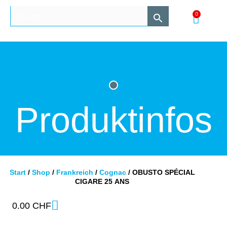
0
Produktinfos
Start
/
Shop
/
Frankreich
/
Cognac
/ OBUSTO SPÉCIAL
CIGARE 25 ANS
0.00
CHF