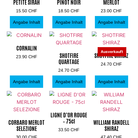
PETITE SIRAH
PINOT NOIR
MERLOT
15.50
CHF
18.50
CHF
23.00
CHF
Angabe Inhalt
Angabe Inhalt
Angabe Inhalt
CORNALIN
Ausverkauft
SHOTFIRE
SHOTFIRE SHIRAZ
23.90
CHF
QUARTAGE
24.70
CHF
24.70
CHF
Angabe Inhalt
Angabe Inhalt
Angabe Inhalt
LIGNE D’OR ROUGE
– 75cl
CORBARO MERLOT
WILLIAM RANDELL
SELEZIONE
SHIRAZ
33.50
CHF
30.00
CHF
47.40
CHF