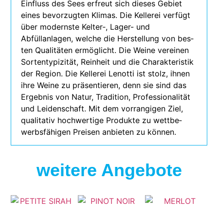
Einfluss des Sees erfreut sich die­ses Gebiet
eines bevor­zug­ten Klimas. Die Kellerei ver­fügt
über modernste Kelter‑, Lager- und
Abfüllanlagen, wel­che die Herstellung von bes­
ten Qualitäten ermög­licht. Die Weine ver­ei­nen
Sortentypizität, Reinheit und die Charakteristik
der Region. Die Kellerei Lenotti ist stolz, ihnen
ihre Weine zu prä­sen­tie­ren, denn sie sind das
Ergebnis von Natur, Tradition, Professionalität
und Leidenschaft. Mit dem vor­ran­gi­gen Ziel,
qua­li­ta­tiv hoch­wer­tige Produkte zu wett­be­
werbs­fä­hi­gen Preisen anbie­ten zu können.
weitere Angebote