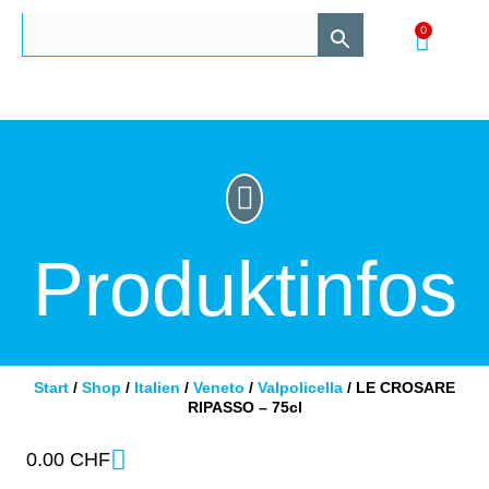
0
Produktinfos
Start
/
Shop
/
Italien
/
Veneto
/
Valpolicella
/ LE CROSARE
RIPASSO – 75cl
0.00
CHF