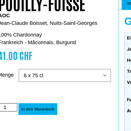
POUILLY-FUISSÉ
Wi
AOC
G
Jean-Claude Boisset, Nuits-Saint-Georges
100% Chardonnay
E
Frankreich - Mâconnais, Burgund
J
41.00
CHF
H
T
Menge
Vi
F
Alternative:
In den Warenkorb
A