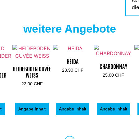
die
weitere Angebote
HEIDA
CHARDONNAY
HEIDEBODEN CUVÉE
23.90
CHF
DER
WEISS
25.00
CHF
22.00
CHF
t
Angabe Inhalt
Angabe Inhalt
Angabe Inhalt