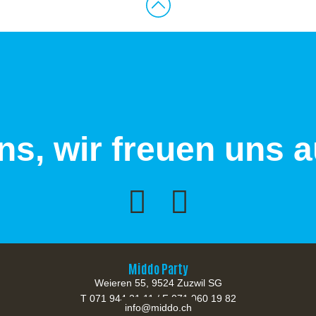
ns, wir freuen uns 
Middo Party
Weieren 55, 9524 Zuzwil SG
T 071 944 21 11 / F 071 960 19 82
info@middo.ch