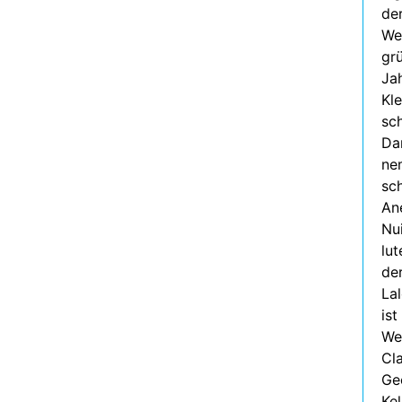
der
Wel
gr
Ja
Kl
sch
Dan
nem
sch
An
Nu
lu
de
La
ist
Wei
Cl
Ge
Kel