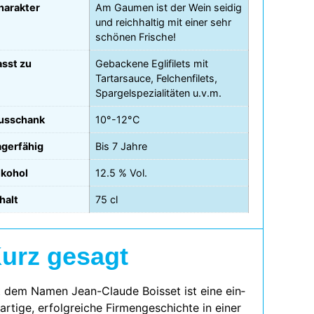
harakter
Am Gaumen ist der Wein seidig
und reichhaltig mit einer sehr
schönen Frische!
asst zu
Gebackene Eglifilets mit
Tartarsauce, Felchenfilets,
Spargelspezialitäten u.v.m.
usschank
10°-12°C
agerfähig
Bis 7 Jahre
lkohol
12.5 % Vol.
halt
75 cl
urz gesagt
t dem Namen Jean-Claude Boisset ist eine ein­
­ar­tige, erfolg­rei­che Firmengeschichte in einer