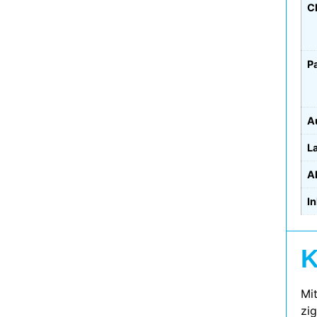
C
P
A
L
A
In
K
Mi
zig