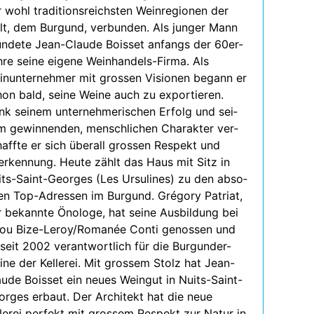
 wohl tra­di­ti­ons­reichs­ten Weinregionen der
t, dem Burgund, ver­bun­den. Als jun­ger Mann
ün­dete Jean-Claude Boisset anfangs der 60er-
hre seine eigene Weinhandels-Firma. Als
einunternehmer mit gros­sen Visionen begann er
on bald, seine Weine auch zu expor­tie­ren.
k sei­nem unter­neh­me­ri­schen Erfolg und sei­
 gewin­nen­den, mensch­li­chen Charakter ver­
affte er sich über­all gros­sen Respekt und
erkennung. Heute zählt das Haus mit Sitz in
its-Saint-Georges (Les Ursulines) zu den abso­
­ten Top-Adressen im Burgund. Grégory Patriat,
r bekannte Önologe, hat seine Ausbildung bei
lou Bize-Leroy/Romanée Conti genos­sen und
 seit 2002 ver­ant­wort­lich für die Burgunder-
ne der Kellerei. Mit gros­sem Stolz hat Jean-
aude Boisset ein neues Weingut in Nuits-Saint-
orges erbaut. Der Architekt hat die neue
lerei per­fekt mit gros­sem Respekt zur Natur in