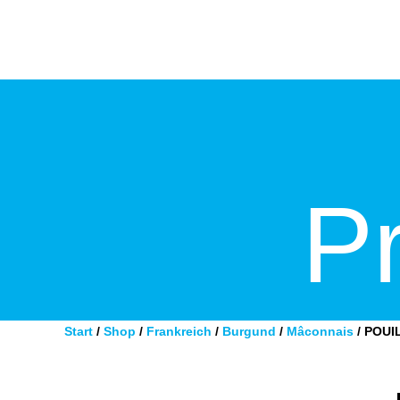
Home
ESSEN
TRINKEN
Anhänger
Konto
P
Start
/
Shop
/
Frankreich
/
Burgund
/
Mâconnais
/ POUI