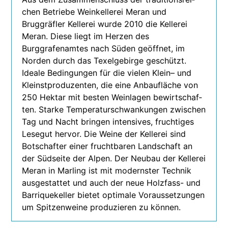
chen Betriebe Weinkellerei Meran und
Bruggräfler Kellerei wurde 2010 die Kellerei
Meran. Diese liegt im Herzen des
Burggrafenamtes nach Süden geöff­net, im
Norden durch das Texelgebirge geschützt.
Ideale Bedingungen für die vie­len Klein– und
Kleinstproduzenten, die eine Anbaufläche von
250 Hektar mit bes­ten Weinlagen bewirt­schaf­
ten. Starke Temperaturschwankungen zwi­schen
Tag und Nacht brin­gen inten­si­ves, fruch­ti­ges
Lesegut her­vor. Die Weine der Kellerei sind
Botschafter einer frucht­ba­ren Landschaft an
der Südseite der Alpen. Der Neubau der Kellerei
Meran in Marling ist mit moderns­ter Technik
aus­ge­stat­tet und auch der neue Holzfass- und
Barriquekeller bie­tet opti­male Voraussetzungen
um Spitzenweine pro­du­zie­ren zu können.