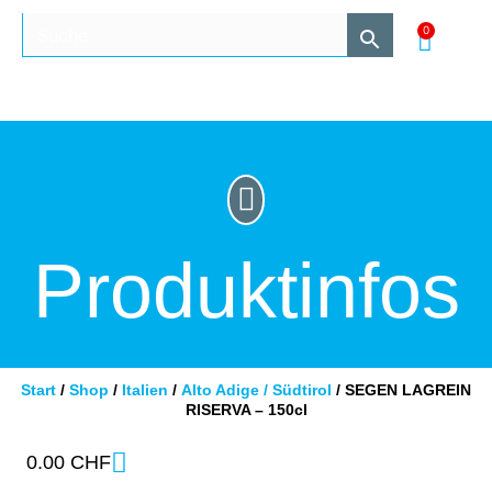
0
Produktinfos
Start
/
Shop
/
Italien
/
Alto Adige / Südtirol
/ SEGEN LAGREIN
RISERVA – 150cl
0.00
CHF